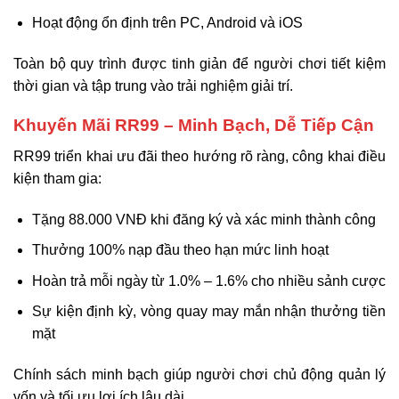
Hoạt động ổn định trên PC, Android và iOS
Toàn bộ quy trình được tinh giản để người chơi tiết kiệm
thời gian và tập trung vào trải nghiệm giải trí.
Khuyến Mãi RR99 – Minh Bạch, Dễ Tiếp Cận
RR99 triển khai ưu đãi theo hướng rõ ràng, công khai điều
kiện tham gia:
Tặng 88.000 VNĐ khi đăng ký và xác minh thành công
Thưởng 100% nạp đầu theo hạn mức linh hoạt
Hoàn trả mỗi ngày từ 1.0% – 1.6% cho nhiều sảnh cược
Sự kiện định kỳ, vòng quay may mắn nhận thưởng tiền
mặt
Chính sách minh bạch giúp người chơi chủ động quản lý
vốn và tối ưu lợi ích lâu dài.