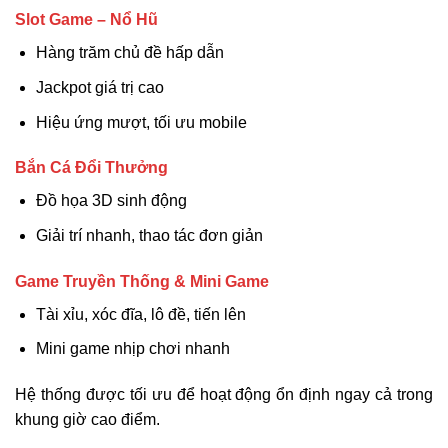
Slot Game – Nổ Hũ
Hàng trăm chủ đề hấp dẫn
Jackpot giá trị cao
Hiệu ứng mượt, tối ưu mobile
Bắn Cá Đổi Thưởng
Đồ họa 3D sinh động
Giải trí nhanh, thao tác đơn giản
Game Truyền Thống & Mini Game
Tài xỉu, xóc đĩa, lô đề, tiến lên
Mini game nhịp chơi nhanh
Hệ thống được tối ưu để hoạt động ổn định ngay cả trong
khung giờ cao điểm.